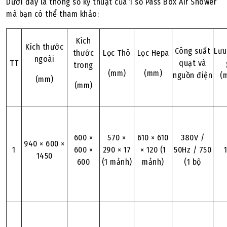
Dưới đây là thông số kỹ thuật của 1 số Pass Box Air Shower
mà bạn có thể tham khảo:
Kích
Kích thước
Công suất
Lưu
thước
Lọc Thô
Lọc Hepa
ngoài
TT
quạt và
trong
(mm)
(mm)
nguồn điện
(
(mm)
(mm)
600 ×
570 ×
610 × 610
380V /
940 × 600 ×
1
600 ×
290 × 17
× 120 (1
50Hz / 750
1450
600
(1 mảnh)
mảnh)
(1 bộ