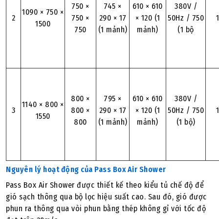
750 ×
745 ×
610 × 610
380V /
1090 × 750 ×
2
750 ×
290 × 17
× 120 (1
50Hz / 750
1500
750
(1 mảnh)
mảnh)
(1 bộ
800 ×
795 ×
610 × 610
380V /
1140 × 800 ×
3
800 ×
290 × 17
× 120 (1
50Hz / 750
1550
800
(1 mảnh)
mảnh)
(1 bộ)
Nguyên lý hoạt động của Pass Box Air Shower
Pass Box Air Shower được thiết kế theo kiểu tủ chế độ để
gió sạch thông qua bộ lọc hiệu suất cao. Sau đó, gió được
phun ra thông qua vòi phun bằng thép không gỉ với tốc độ