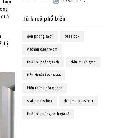
i luôn
Thứ sáu, 10/07
rong
 quả,
Từ khoá phổ biến
à
đèn phòng sạch
pass box
ết bị
vietnamcleanroom
thiết bị phòng sạch
tiêu chuẩn gmp
tiêu chuẩn iso 14644
kiến thức phòng sạch
static pass box
dynamic pass box
thiết bị phòng sạch giá rẻ