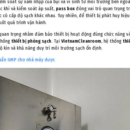
iểm soát sự xâm nhập của bụi và vi sinh từ môi trường bên ngoà
ọc khí và kiểm soát áp suất,
pass box
đóng vai trò quan trọng t
c có cấp độ sạch khác nhau. Tuy nhiên, để thiết bị phát huy hiệu
ốt quá trình vận hành.
quan trọng nhằm đảm bảo thiết bị hoạt động đúng chức năng v
 thống
thiết bị phòng sạch
. Tại
VietnamCleanroom
, hệ thống
thi
 kín và khả năng duy trì môi trường sạch ổn định.
huẩn GMP cho nhà máy dược