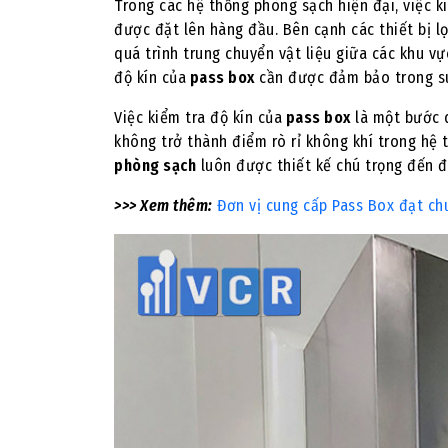
Trong các hệ thống phòng sạch hiện đại, việc k
được đặt lên hàng đầu. Bên cạnh các thiết bị l
quá trình trung chuyển vật liệu giữa các khu vự
độ kín của
pass box
cần được đảm bảo trong su
Việc kiểm tra độ kín của
pass box
là một bước 
không trở thành điểm rò rỉ không khí trong hệ
phòng sạch
luôn được thiết kế chú trọng đến độ
>>> Xem thêm:
Đơn vị cung cấp Pass Box đạt c