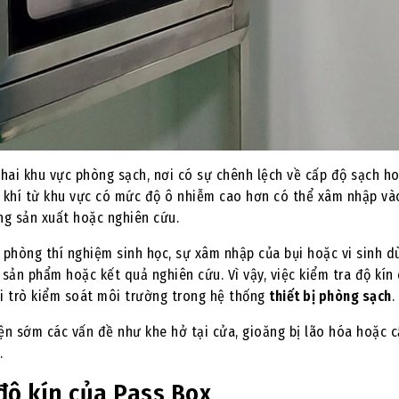
a hai khu vực phòng sạch, nơi có sự chênh lệch về cấp độ sạch h
g khí từ khu vực có mức độ ô nhiễm cao hơn có thể xâm nhập và
ng sản xuất hoặc nghiên cứu.
phòng thí nghiệm sinh học, sự xâm nhập của bụi hoặc vi sinh dù
ản phẩm hoặc kết quả nghiên cứu. Vì vậy, việc kiểm tra độ kín
ai trò kiểm soát môi trường trong hệ thống
thiết bị phòng sạch
.
iện sớm các vấn đề như khe hở tại cửa, gioăng bị lão hóa hoặc c
.
độ kín của Pass Box