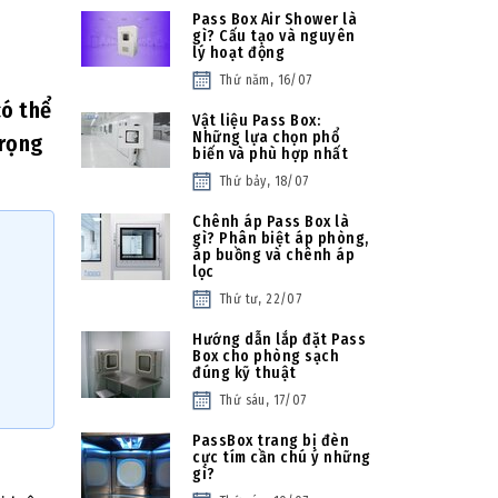
Pass Box Air Shower là
gì? Cấu tạo và nguyên
lý hoạt động
Thứ năm, 16/07
có thể
Vật liệu Pass Box:
Những lựa chọn phổ
trọng
biến và phù hợp nhất
Thứ bảy, 18/07
Chênh áp Pass Box là
gì? Phân biệt áp phòng,
áp buồng và chênh áp
lọc
Thứ tư, 22/07
Hướng dẫn lắp đặt Pass
Box cho phòng sạch
đúng kỹ thuật
Thứ sáu, 17/07
PassBox trang bị đèn
cực tím cần chú ý những
gì?