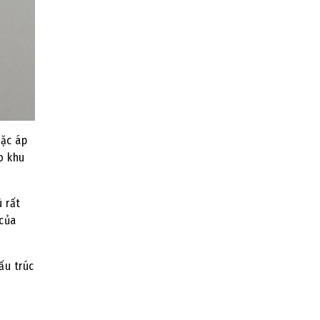
oặc áp
o khu
 rất
 của
ấu trúc