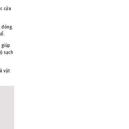
úc cửa
i đóng.
kể.
 giúp
độ sạch
à vật