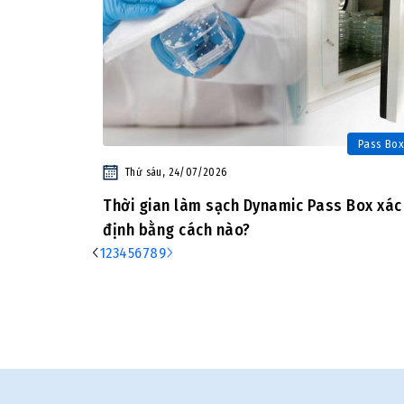
Pass Box
Thứ sáu, 24/07/2026
Thời gian làm sạch Dynamic Pass Box xác
định bằng cách nào?
1
2
3
4
5
6
7
8
9