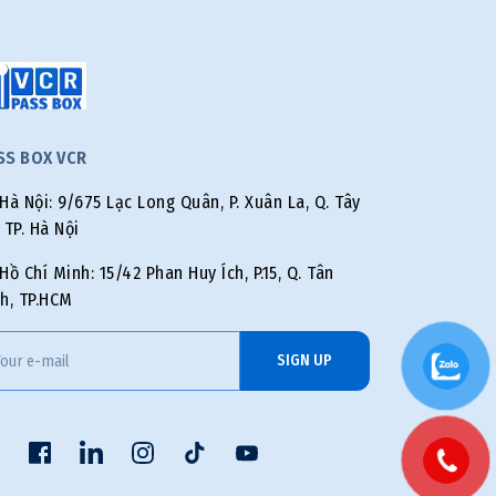
SS BOX VCR
Hà Nội: 9/675 Lạc Long Quân, P. Xuân La, Q. Tây
 TP. Hà Nội
Hồ Chí Minh: 15/42 Phan Huy Ích, P.15, Q. Tân
h, TP.HCM
SIGN UP