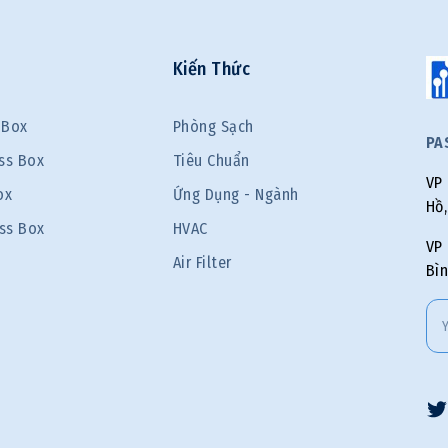
Kiến Thức
 Box
Phòng Sạch
PA
ss Box
Tiêu Chuẩn
VP 
ox
Ứng Dụng - Ngành
Hồ,
ass Box
HVAC
VP 
Air Filter
Bìn