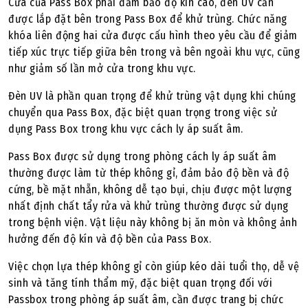
Cửa của Pass Box phải đảm bảo độ kín cao, đèn UV cần
được lắp đặt bên trong Pass Box để khử trùng. Chức năng
khóa liên động hai cửa được cấu hình theo yêu cầu để giảm
tiếp xúc trực tiếp giữa bên trong và bên ngoài khu vực, cũng
như giảm số lần mở cửa trong khu vực.
Đèn UV là phần quan trọng để khử trùng vật dụng khi chúng
chuyển qua Pass Box, đặc biệt quan trọng trong việc sử
dụng Pass Box trong khu vực cách ly áp suất âm.
Pass Box được sử dụng trong phòng cách ly áp suất âm
thường được làm từ thép không gỉ, đảm bảo độ bền và độ
cứng, bề mặt nhẵn, không dễ tạo bụi, chịu được một lượng
nhất định chất tẩy rửa và khử trùng thường được sử dụng
trong bệnh viện. Vật liệu này không bị ăn mòn và không ảnh
hưởng đến độ kín và độ bền của Pass Box.
Việc chọn lựa thép không gỉ còn giúp kéo dài tuổi thọ, dễ vệ
sinh và tăng tính thẩm mỹ, đặc biệt quan trọng đối với
Passbox trong phòng áp suất âm, cần được trang bị chức