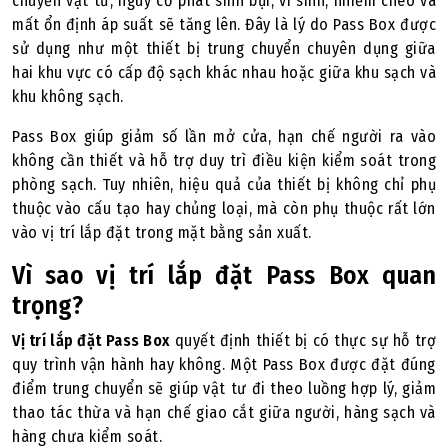
chuyển vật tư, nguy cơ phát sinh bụi, vi sinh, nhiễm chéo và
mất ổn định áp suất sẽ tăng lên. Đây là lý do Pass Box được
sử dụng như một thiết bị trung chuyển chuyên dụng giữa
hai khu vực có cấp độ sạch khác nhau hoặc giữa khu sạch và
khu không sạch.
Pass Box giúp giảm số lần mở cửa, hạn chế người ra vào
không cần thiết và hỗ trợ duy trì điều kiện kiểm soát trong
phòng sạch. Tuy nhiên, hiệu quả của thiết bị không chỉ phụ
thuộc vào cấu tạo hay chủng loại, mà còn phụ thuộc rất lớn
vào vị trí lắp đặt trong mặt bằng sản xuất.
Vì sao
vị trí lắp đặt Pass Box
quan
trọng?
Vị trí lắp đặt Pass Box
quyết định thiết bị có thực sự hỗ trợ
quy trình vận hành hay không. Một Pass Box được đặt đúng
điểm trung chuyển sẽ giúp vật tư đi theo luồng hợp lý, giảm
thao tác thừa và hạn chế giao cắt giữa người, hàng sạch và
hàng chưa kiểm soát.