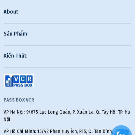
About
Sản Phẩm
Kiến Thức
PASS BOX VCR
VP Hà Nội: 9/675 Lạc Long Quân, P. Xuân La, Q. Tây Hồ, TP. Hà
Nội
VP Hồ Chí Minh: 15/42 Phan Huy Ích, P.15, Q. Tân Bình, TP.HCM