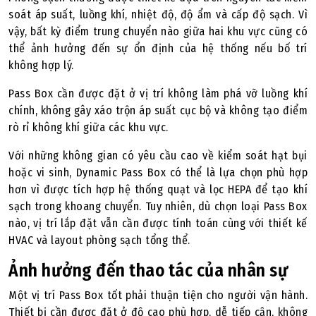
soát áp suất, luồng khí, nhiệt độ, độ ẩm và cấp độ sạch. Vì
vậy, bất kỳ điểm trung chuyển nào giữa hai khu vực cũng có
thể ảnh hưởng đến sự ổn định của hệ thống nếu bố trí
không hợp lý.
Pass Box cần được đặt ở vị trí không làm phá vỡ luồng khí
chính, không gây xáo trộn áp suất cục bộ và không tạo điểm
rò rỉ không khí giữa các khu vực.
Với những không gian có yêu cầu cao về kiểm soát hạt bụi
hoặc vi sinh, Dynamic Pass Box có thể là lựa chọn phù hợp
hơn vì được tích hợp hệ thống quạt và lọc HEPA để tạo khí
sạch trong khoang chuyển. Tuy nhiên, dù chọn loại Pass Box
nào, vị trí lắp đặt vẫn cần được tính toán cùng với thiết kế
HVAC và layout phòng sạch tổng thể.
Ảnh hưởng đến thao tác của nhân sự
Một vị trí Pass Box tốt phải thuận tiện cho người vận hành.
Thiết bị cần được đặt ở độ cao phù hợp, dễ tiếp cận, không