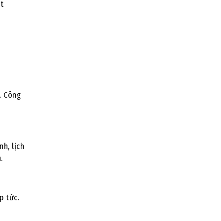
t
. Công
h, lịch
.
p tức.