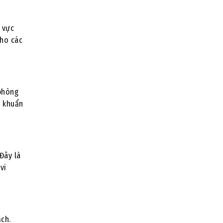
 vực
cho các
 phòng
m khuẩn
Đây là
vi
ch.