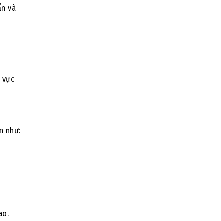
ẩn và
 vực
n như:
ao.