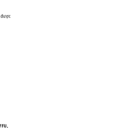
ể được
FFU,