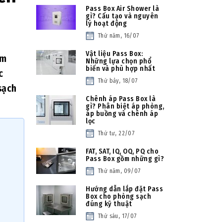
Pass Box Air Shower là
gì? Cấu tạo và nguyên
lý hoạt động
Thứ năm, 16/07
Vật liệu Pass Box:
ảm
Những lựa chọn phổ
biến và phù hợp nhất
c
Thứ bảy, 18/07
sạch
Chênh áp Pass Box là
gì? Phân biệt áp phòng,
áp buồng và chênh áp
lọc
Thứ tư, 22/07
FAT, SAT, IQ, OQ, PQ cho
Pass Box gồm những gì?
Thứ năm, 09/07
Hướng dẫn lắp đặt Pass
Box cho phòng sạch
đúng kỹ thuật
Thứ sáu, 17/07