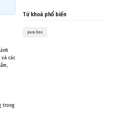
Từ khoá phổ biến
pass box
 ảnh
 và các
hẩm,
g trong