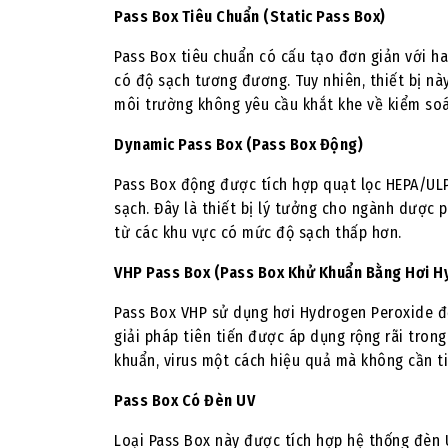
Pass Box Tiêu Chuẩn (Static Pass Box)
Pass Box tiêu chuẩn có cấu tạo đơn giản với ha
có độ sạch tương đương. Tuy nhiên, thiết bị nà
môi trường không yêu cầu khắt khe về kiểm soát
Dynamic Pass Box (Pass Box Động)
Pass Box động được tích hợp quạt lọc HEPA/ULP
sạch. Đây là thiết bị lý tưởng cho ngành dược 
từ các khu vực có mức độ sạch thấp hơn.
VHP Pass Box (Pass Box Khử Khuẩn Bằng Hơi H
Pass Box VHP sử dụng hơi Hydrogen Peroxide để
giải pháp tiên tiến được áp dụng rộng rãi trong
khuẩn, virus một cách hiệu quả mà không cần ti
Pass Box Có Đèn UV
Loại Pass Box này được tích hợp hệ thống đèn 