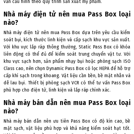
vấn cấu hình theo quy trình sản xuất mỹ phẩm.
Nhà máy điện tử nên mua Pass Box loại
nào?
Nhà máy điện tử nên mua Pass Box dựa trên yêu cầu kiểm
soát bụi, kích thước linh kiện và cấp sạch khu vực sản xuất.
Với khu vực lắp ráp thông thường, Static Pass Box có khóa
liên động có thể đủ để kiểm soát trung chuyển vật tư. Với
khu vực sạch hơn, sản phẩm nhạy bụi hoặc phòng sạch ISO
Class cao, nên chọn Dynamic Pass Box có lọc HEPA để hỗ trợ
cấp khí sạch trong khoang. Vật liệu cần bền, bề mặt nhẵn và
dễ lau bụi. Thiết bị phòng sạch VCR có thể tư vấn Pass Box
phù hợp cho điện tử, linh kiện và lắp ráp chính xác.
Nhà máy bán dẫn nên mua Pass Box loại
nào?
Nhà máy bán dẫn nên ưu tiên Pass Box có độ kín cao, bề
mặt sạch, vật liệu phù hợp và khả năng kiểm soát hạt tốt.