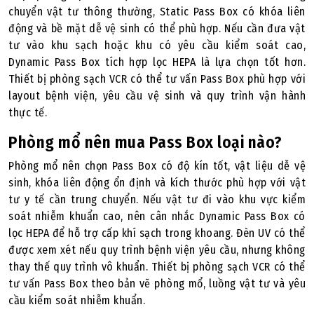
chuyển vật tư thông thường, Static Pass Box có khóa liên
động và bề mặt dễ vệ sinh có thể phù hợp. Nếu cần đưa vật
tư vào khu sạch hoặc khu có yêu cầu kiểm soát cao,
Dynamic Pass Box tích hợp lọc HEPA là lựa chọn tốt hơn.
Thiết bị phòng sạch VCR có thể tư vấn Pass Box phù hợp với
layout bệnh viện, yêu cầu vệ sinh và quy trình vận hành
thực tế.
Phòng mổ nên mua Pass Box loại nào?
Phòng mổ nên chọn Pass Box có độ kín tốt, vật liệu dễ vệ
sinh, khóa liên động ổn định và kích thước phù hợp với vật
tư y tế cần trung chuyển. Nếu vật tư đi vào khu vực kiểm
soát nhiễm khuẩn cao, nên cân nhắc Dynamic Pass Box có
lọc HEPA để hỗ trợ cấp khí sạch trong khoang. Đèn UV có thể
được xem xét nếu quy trình bệnh viện yêu cầu, nhưng không
thay thế quy trình vô khuẩn. Thiết bị phòng sạch VCR có thể
tư vấn Pass Box theo bản vẽ phòng mổ, luồng vật tư và yêu
cầu kiểm soát nhiễm khuẩn.