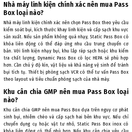
Nhà máy linh kiện chính xác nên mua Pass
Box loại nào?
Nhà máy linh kiện chính xác nên chọn Pass Box theo yêu cầu
kiểm soát bụi, kích thước khay linh kiện và cấp sạch khu vực
sản xuất. Nếu sản phẩm không quá nhạy, Static Pass Box có
khóa liên động có thể đáp ứng nhu cầu trung chuyển cơ
bản. Với linh kiện nhạy bụi, khu lắp ráp sạch hoặc khu kiểm
tra chất lượng, Dynamic Pass Box có lọc HEPA sẽ phù hợp
hơn. Cần chú ý độ kín, vật liệu và khả năng vệ sinh để tránh
bụi tích tụ. Thiết bị phòng sạch VCR có thể tư vấn Pass Box
theo layout và tiêu chuẩn phòng sạch của nhà máy.
Khu cân chia GMP nên mua Pass Box loại
nào?
Khu cân chia GMP nên mua Pass Box dựa trên nguy cơ phát
sinh bụi, nhiễm chéo và cấp sạch hai bên khu vực. Nếu chỉ
chuyển dụng cụ hoặc vật tư nhỏ, Static Pass Box inox có
khóa liên động có thể phù hợp. Nếu khu cân chia yêu cầu