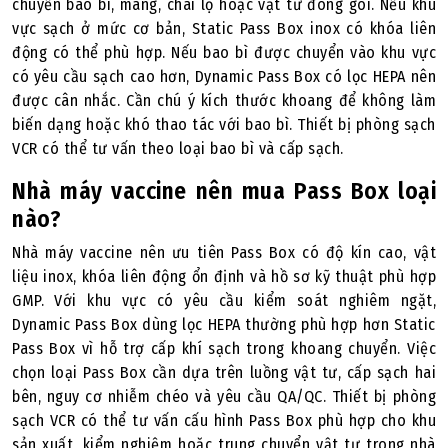
chuyển bao bì, màng, chai lọ hoặc vật tư đóng gói. Nếu khu
vực sạch ở mức cơ bản, Static Pass Box inox có khóa liên
động có thể phù hợp. Nếu bao bì được chuyển vào khu vực
có yêu cầu sạch cao hơn, Dynamic Pass Box có lọc HEPA nên
được cân nhắc. Cần chú ý kích thước khoang để không làm
biến dạng hoặc khó thao tác với bao bì. Thiết bị phòng sạch
VCR có thể tư vấn theo loại bao bì và cấp sạch.
Nhà máy vaccine nên mua Pass Box loại
nào?
Nhà máy vaccine nên ưu tiên Pass Box có độ kín cao, vật
liệu inox, khóa liên động ổn định và hồ sơ kỹ thuật phù hợp
GMP. Với khu vực có yêu cầu kiểm soát nghiêm ngặt,
Dynamic Pass Box dùng lọc HEPA thường phù hợp hơn Static
Pass Box vì hỗ trợ cấp khí sạch trong khoang chuyển. Việc
chọn loại Pass Box cần dựa trên luồng vật tư, cấp sạch hai
bên, nguy cơ nhiễm chéo và yêu cầu QA/QC. Thiết bị phòng
sạch VCR có thể tư vấn cấu hình Pass Box phù hợp cho khu
sản xuất, kiểm nghiệm hoặc trung chuyển vật tư trong nhà