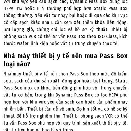
Với khu vực yêu cầu sạch cao, Dynamic Pass Box dùng lọc
HEPA H13 hoặc H14 thường phù hợp hơn Static Pass Box
thông thường. Nếu vật tư nhạy bụi hoặc đi qua các khu vực
có cấp sạch khác nhau, cần xem xét thêm khóa liên động,
lưu lượng gió, chứng chỉ lọc và hồ sơ kỹ thuật. Thiết bị
phòng sạch VCR có thể tư vấn Pass Box theo ISO Class, kích
thước wafer, linh kiện hoặc vật tư trung chuyển thực tế.
Nhà máy thiết bị y tế nên mua Pass Box
loại nào?
Nhà máy thiết bị y tế nên chọn Pass Box theo mức độ kiểm
soát sạch của khu sản xuất, đóng gói hoặc tiệt trùng. Static
Pass Box inox có khóa liên động phù hợp với trung chuyển
vật tư cơ bản, trong khi Dynamic Pass Box có lọc HEPA phù
hợp hơn với khu vực yêu cầu sạch cao hoặc sản phẩm nhạy
nhiễm bẩn. Thiết bị cần dễ vệ sinh, độ kín tốt và có hồ sơ kỹ
thuật để hỗ trợ nghiệm thu. Thiết bị phòng sạch VCR có thể
tư vấn Pass Box phù hợp với quy trình sản xuất thiết bị y tế,
vật tư tiêu hao và bao bì vô trùng.