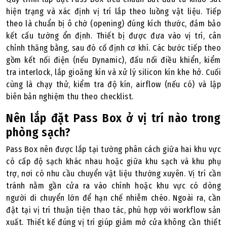
hiện trạng và xác định vị trí lắp theo luồng vật liệu. Tiếp
theo là chuẩn bị ô chờ (opening) đúng kích thước, đảm bảo
kết cấu tường ổn định. Thiết bị được đưa vào vị trí, cân
chỉnh thăng bằng, sau đó cố định cơ khí. Các bước tiếp theo
gồm kết nối điện (nếu Dynamic), đấu nối điều khiển, kiểm
tra interlock, lắp gioăng kín và xử lý silicon kín khe hở. Cuối
cùng là chạy thử, kiểm tra độ kín, airflow (nếu có) và lập
biên bản nghiệm thu theo checklist.
Nên lắp đặt Pass Box ở vị trí nào trong
phòng sạch?
Pass Box nên được lắp tại tường phân cách giữa hai khu vực
có cấp độ sạch khác nhau hoặc giữa khu sạch và khu phụ
trợ, nơi có nhu cầu chuyển vật liệu thường xuyên. Vị trí cần
tránh nằm gần cửa ra vào chính hoặc khu vực có dòng
người di chuyển lớn để hạn chế nhiễm chéo. Ngoài ra, cần
đặt tại vị trí thuận tiện thao tác, phù hợp với workflow sản
xuất. Thiết kế đúng vị trí giúp giảm mở cửa không cần thiết