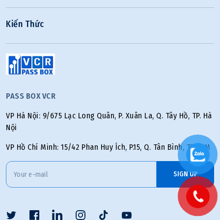
Kiến Thức
PASS BOX VCR
VP Hà Nội: 9/675 Lạc Long Quân, P. Xuân La, Q. Tây Hồ, TP. Hà
Nội
VP Hồ Chí Minh: 15/42 Phan Huy Ích, P.15, Q. Tân Bình, TP.HCM
SIGN UP