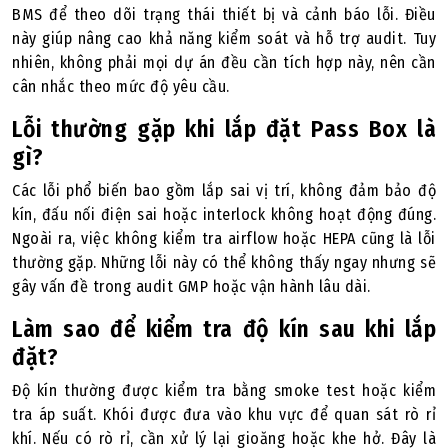
BMS để theo dõi trạng thái thiết bị và cảnh báo lỗi. Điều
này giúp nâng cao khả năng kiểm soát và hỗ trợ audit. Tuy
nhiên, không phải mọi dự án đều cần tích hợp này, nên cần
cân nhắc theo mức độ yêu cầu.
Lỗi thường gặp khi lắp đặt Pass Box là
gì?
Các lỗi phổ biến bao gồm lắp sai vị trí, không đảm bảo độ
kín, đấu nối điện sai hoặc interlock không hoạt động đúng.
Ngoài ra, việc không kiểm tra airflow hoặc HEPA cũng là lỗi
thường gặp. Những lỗi này có thể không thấy ngay nhưng sẽ
gây vấn đề trong audit GMP hoặc vận hành lâu dài.
Làm sao để kiểm tra độ kín sau khi lắp
đặt?
Độ kín thường được kiểm tra bằng smoke test hoặc kiểm
tra áp suất. Khói được đưa vào khu vực để quan sát rò rỉ
khí. Nếu có rò rỉ, cần xử lý lại gioăng hoặc khe hở. Đây là