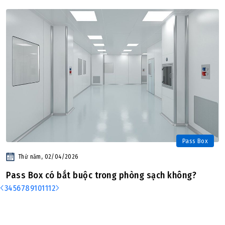
Pass Box
Thứ năm, 02/04/2026
Pass Box có bắt buộc trong phòng sạch không?
3
4
5
6
7
8
9
10
11
12